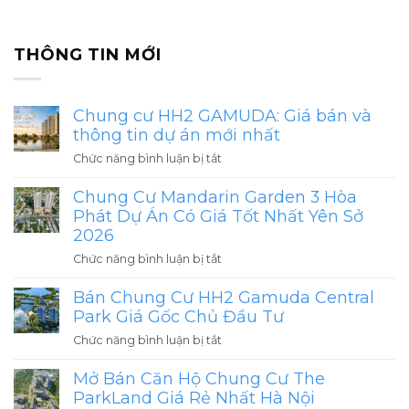
THÔNG TIN MỚI
Chung cư HH2 GAMUDA: Giá bán và
thông tin dự án mới nhất
ở
Chức năng bình luận bị tắt
Chung
Chung Cư Mandarin Garden 3 Hòa
cư
HH2
Phát Dự Án Có Giá Tốt Nhất Yên Sở
GAMUDA:
2026
Giá
ở
Chức năng bình luận bị tắt
bán
Chung
và
Bán Chung Cư HH2 Gamuda Central
Cư
thông
Mandarin
Park Giá Gốc Chủ Đầu Tư
tin
Garden
ở
Chức năng bình luận bị tắt
dự
3
Bán
án
Hòa
Mở Bán Căn Hộ Chung Cư The
Chung
mới
Phát
Cư
ParkLand Giá Rẻ Nhất Hà Nội
nhất
Dự