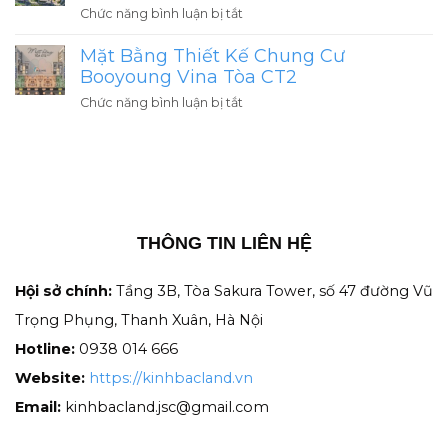
HH2
ở
Chức năng bình luận bị tắt
Án
Gamuda
Mở
Có
Central
Mặt Bằng Thiết Kế Chung Cư
Bán
Giá
Park
Căn
Booyoung Vina Tòa CT2
Tốt
Giá
Hộ
Nhất
ở
Chức năng bình luận bị tắt
Gốc
Chung
Yên
Mặt
Chủ
Cư
Sở
Bằng
Đầu
The
2026
Thiết
Tư
ParkLand
Kế
Giá
Chung
Rẻ
Cư
Nhất
THÔNG TIN LIÊN HỆ
Booyoung
Hà
Vina
Nội
Tòa
Hội sở chính:
Tầng 3B, Tòa Sakura Tower, số 47 đường Vũ
CT2
Trọng Phụng, Thanh Xuân, Hà Nội
Hotline:
0938 014 666
Website:
https://kinhbacland.vn
Email:
kinhbacland.jsc@gmail.com