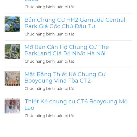
ở
Chức năng bình luận bị tắt
Chung
Bán Chung Cư HH2 Gamuda Central
Cư
Mandarin
Park Giá Gốc Chủ Đầu Tư
Garden
ở
Chức năng bình luận bị tắt
3
Bán
Hòa
Mở Bán Căn Hộ Chung Cư The
Chung
Phát
Cư
ParkLand Giá Rẻ Nhất Hà Nội
Dự
HH2
ở
Chức năng bình luận bị tắt
Án
Gamuda
Mở
Có
Central
Mặt Bằng Thiết Kế Chung Cư
Bán
Giá
Park
Căn
Booyoung Vina Tòa CT2
Tốt
Giá
Hộ
Nhất
ở
Chức năng bình luận bị tắt
Gốc
Chung
Yên
Mặt
Chủ
Cư
Sở
Thiết Kế chung cư CT6 Booyoung Mỗ
Bằng
Đầu
The
2026
Thiết
Lao
Tư
ParkLand
Kế
ở
Chức năng bình luận bị tắt
Giá
Chung
Thiết
Rẻ
Cư
Kế
Nhất
Booyoung
chung
Hà