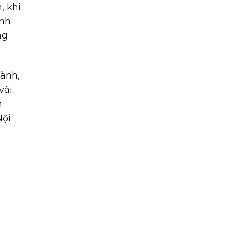
, khi
ịnh
ng
lành,
vài
n
Nội