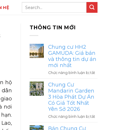
N HỆ
THÔNG TIN MỚI
&
Chung cư HH2
GAMUDA: Giá bán
và thông tin dự án
mới nhất
ở
Chức năng bình luận bị tắt
Chung
ăn hộ
cư
Chung Cư
HH2
 dân
Mandarin Garden
GAMUDA:
3 Hòa Phát Dự Án
 giao
Giá
Có Giá Tốt Nhất
bán
à nơi
Yên Sở 2026
và
 hạn.
ở
Chức năng bình luận bị tắt
thông
Chung
 Lao,
tin
Cư
Bán Chung Cư
dự