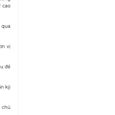
ư cao
g qua
ơn vị
âu để
ẩn kỹ
o chủ