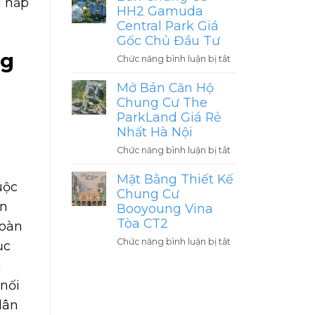
i hấp
Mandarin
án
HH2 Gamuda
Garden
mới
Central Park Giá
3
nhất
Gốc Chủ Đầu Tư
Hòa
ng
ở
Chức năng bình luận bị tắt
Phát
Bán
Dự
Chung
Mở Bán Căn Hộ
Án
Cư
Chung Cư The
Có
HH2
Giá
ParkLand Giá Rẻ
Gamuda
Tốt
Nhất Hà Nội
Central
Nhất
ở
Chức năng bình luận bị tắt
Park
Yên
Mở
Giá
Sở
Bán
Mặt Bằng Thiết Kế
Gốc
2026
uộc
Căn
Chung Cư
Chủ
Hộ
ển
Đầu
Booyoung Vina
Chung
Tư
Tòa CT2
toàn
Cư
ở
Chức năng bình luận bị tắt
The
ục
Mặt
ParkLand
g
Bằng
Giá
Thiết
 nối
Rẻ
Kế
Nhất
dân
Chung
Hà