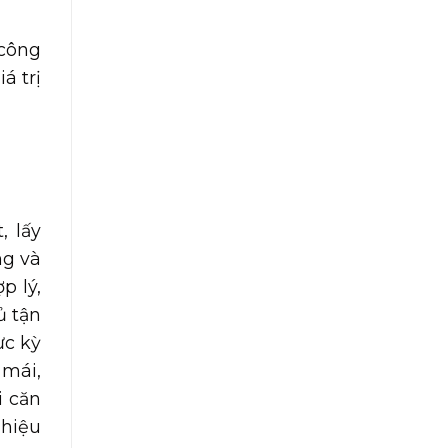
 công
á trị
, lấy
ng và
p lý,
ủ tận
ực kỳ
 mái,
i căn
 hiệu