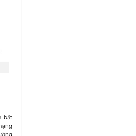
n bất
 hạng
rường