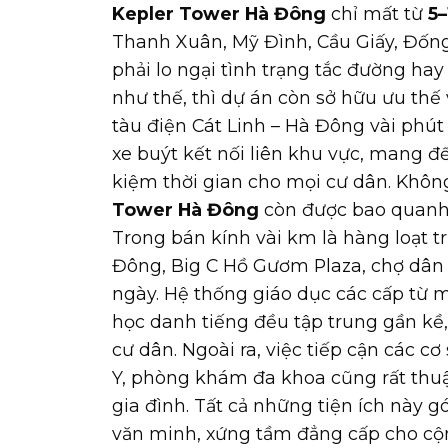
Kepler Tower Hà Đông
chỉ mất từ
5–
Thanh Xuân, Mỹ Đình, Cầu Giấy, Đốn
phải lo ngại tình trạng tắc đường h
như thế, thì dự án còn sở hữu ưu thế 
tàu điện Cát Linh – Hà Đông vài phút
xe buýt kết nối liên khu vực, mang đế
kiệm thời gian cho mọi cư dân. Không 
Tower Hà Đông
còn được bao quanh b
Trong bán kính vài km là hàng loạt
Đông, Big C Hồ Gươm Plaza, chợ dân 
ngày. Hệ thống giáo dục các cấp từ m
học danh tiếng đều tập trung gần kề
cư dân. Ngoài ra, việc tiếp cận các c
Y, phòng khám đa khoa cũng rất thuậ
gia đình. Tất cả những tiện ích này 
văn minh, xứng tầm đẳng cấp cho c