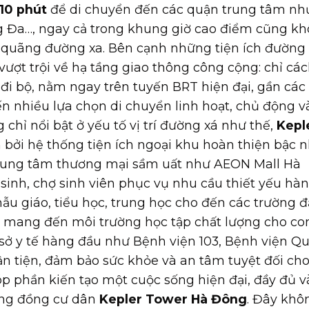
10 phút
để di chuyển đến các quận trung tâm nh
g Đa…, ngay cả trong khung giờ cao điểm cũng k
ay quãng đường xa. Bên cạnh những tiện ích đường
vượt trội về hạ tầng giao thông công cộng: chỉ cá
 đi bộ, nằm ngay trên tuyến BRT hiện đại, gần các
n nhiều lựa chọn di chuyển linh hoạt, chủ động và
chỉ nổi bật ở yếu tố vị trí đường xá như thế,
Kepl
ởi hệ thống tiện ích ngoại khu hoàn thiện bậc n
 trung tâm thương mại sầm uất như AEON Mall Hà
sinh, chợ sinh viên phục vụ nhu cầu thiết yếu hà
ẫu giáo, tiểu học, trung học cho đến các trường đ
, mang đến môi trường học tập chất lượng cho c
ơ sở y tế hàng đầu như Bệnh viện 103, Bệnh viện Q
n tiện, đảm bảo sức khỏe và an tâm tuyệt đối ch
góp phần kiến tạo một cuộc sống hiện đại, đầy đủ v
ộng đồng cư dân
Kepler Tower Hà Đông
. Đây khô