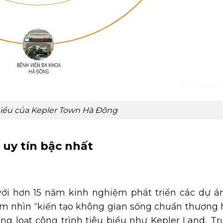
chiều của Kepler Town Hà Đông
 uy tín bậc nhất
với hơn 15 năm kinh nghiệm phát triển các dự á
tầm nhìn “kiến tạo không gian sống chuẩn thượng
g loạt công trình tiêu biểu như Kepler Land, T