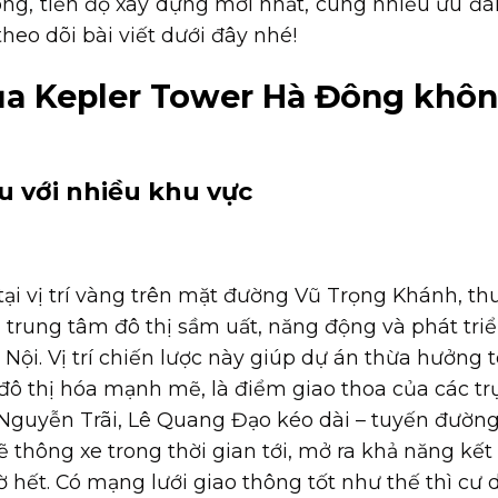
ng, tiến độ xây dựng mới nhất, cùng nhiều ưu đã
eo dõi bài viết dưới đây nhé!
ủa Kepler Tower Hà Đông khô
iều với nhiều khu vực
tại vị trí vàng trên mặt đường Vũ Trọng Khánh, th
 trung tâm đô thị sầm uất, năng động và phát tri
Nội. Vị trí chiến lược này giúp dự án thừa hưởng 
 đô thị hóa mạnh mẽ, là điểm giao thoa của các tr
Nguyễn Trãi, Lê Quang Đạo kéo dài – tuyến đườn
 thông xe trong thời gian tới, mở ra khả năng kết
 hết. Có mạng lưới giao thông tốt như thế thì cư 