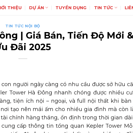
IỚI THIỆU
DỰ ÁN
TUYỂN DỤNG
TIN TỨC
LIÊ
TIN TỨC NỘI BỘ
ông | Giá Bán, Tiến Độ Mới 
u Đãi 2025
, con người ngày càng có nhu cầu được sở hữu c
pler Tower Hà Đông nhanh chóng được nhiều cư
àng, tiện ích nội – ngoại, và full nội thất khi bàn
nơi tạo nên mái ấm cho nhiều gia đình mà còn l
tài chính hàng tháng, ổn định trong thời gian dài
 cung cấp thông tin tổng quan Kepler Tower Mỗ