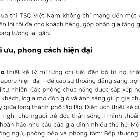
 qua thì TSQ Việt Nam không chỉ mang đến một
 lợi tối đa cho khách hàng, góp phần gia tăng gi
ong tương lai gần.
i ưu, phong cách hiện đại
ao
thiết kế tỷ mỉ từng chi tiết đến bố trí nội thất
pore hiện đại – đề cao sự thoáng đãng sang trọ
i tự nhiên. Các phòng chức năng được sắp xếp hợ
 khách, logia mở đón gió và ánh sáng giúp gia ch
giữa lòng thành phố tấp lấp. Diện tích thiết kế c
 nghi cho người trẻ độc thân sống 1 mình thoải
oàn hảo nhu cầu của gia đình nhiều thế hệ. Mỗ
phòng ngủ, phòng bếp và phòng tắm: Bếp thương