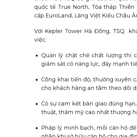
quốc tế True North, Tòa tháp Thiê
cấp EuroLand, Làng Việt Kiều Châu Â
Với Kepler Tower Hà Đông, TSQ kh
việc:
Quản lý chặt chẽ chất lượng thi 
giám sát có năng lực, đẩy mạnh tiế
Công khai tiến độ, thường xuyên 
cho khách hàng an tâm theo dõi d
Có sự cam kết bàn giao đúng hạn
thuật, thẩm mỹ cao nhất thượng h
Pháp lý minh bạch, mỗi căn hộ đều
nhân khi sở hữu căn hộ cho gia đìn