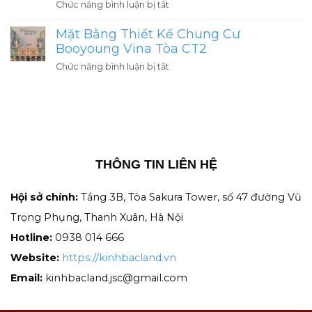
ở
Chức năng bình luận bị tắt
Án
Gamuda
Mở
Có
Central
Mặt Bằng Thiết Kế Chung Cư
Bán
Giá
Park
Căn
Booyoung Vina Tòa CT2
Tốt
Giá
Hộ
Nhất
ở
Chức năng bình luận bị tắt
Gốc
Chung
Yên
Mặt
Chủ
Cư
Sở
Bằng
Đầu
The
2026
Thiết
Tư
ParkLand
Kế
Giá
Chung
Rẻ
Cư
Nhất
THÔNG TIN LIÊN HỆ
Booyoung
Hà
Vina
Nội
Tòa
Hội sở chính:
Tầng 3B, Tòa Sakura Tower, số 47 đường Vũ
CT2
Trọng Phụng, Thanh Xuân, Hà Nội
Hotline:
0938 014 666
Website:
https://kinhbacland.vn
Email:
kinhbacland.jsc@gmail.com