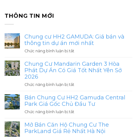
THÔNG TIN MỚI
Chung cư HH2 GAMUDA: Giá bán và
thông tin dự án mới nhất
ở
Chức năng bình luận bị tắt
Chung
Chung Cư Mandarin Garden 3 Hòa
cư
HH2
Phát Dự Án Có Giá Tốt Nhất Yên Sở
GAMUDA:
2026
Giá
ở
Chức năng bình luận bị tắt
bán
Chung
và
Bán Chung Cư HH2 Gamuda Central
Cư
thông
Mandarin
Park Giá Gốc Chủ Đầu Tư
tin
Garden
ở
Chức năng bình luận bị tắt
dự
3
Bán
án
Hòa
Mở Bán Căn Hộ Chung Cư The
Chung
mới
Phát
Cư
ParkLand Giá Rẻ Nhất Hà Nội
nhất
Dự
HH2